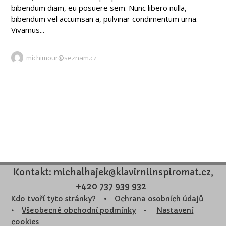
bibendum diam, eu posuere sem. Nunc libero nulla,
bibendum vel accumsan a, pulvinar condimentum urna.
Vivamus...
michimour@seznam.cz
Kontakt: michalhajek@klavirniinspiromat.cz,
+420 737 939 932
Kdo tvoří tyto stránky?
•
Ochrana osobních údajů
•
Všeobecné obchodní podmínky
•
Nastavení
cookies