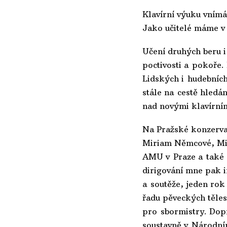
Klavírní výuku vnímá
Jako učitelé máme v 
Učení druhých beru i
poctivosti a pokoře.
Lidských i hudebních.
stále na cestě hledá
nad novými klavírní
Na Pražské konzervat
Miriam Němcové, Mir
AMU v Praze a také 
dirigování mne pak i
a soutěže, jeden rok
řadu pěveckých těles
pro sbormistry. Dopr
soustavně v Národním