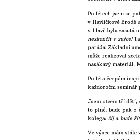
Po létech jsem se pa
v Havlíčkově Brodě a
v hlavě byla zasutá 
neskončit v zušce!
Ta
paráda! Základní umě
může realizovat zcel
nasákavý materiál. 
Po léta čerpám insp
každoroční seminář
Jsem otcem tří dětí,
to plné, bude pak o 
kolega:
žij a bude žít
Ve výuce mám stále v