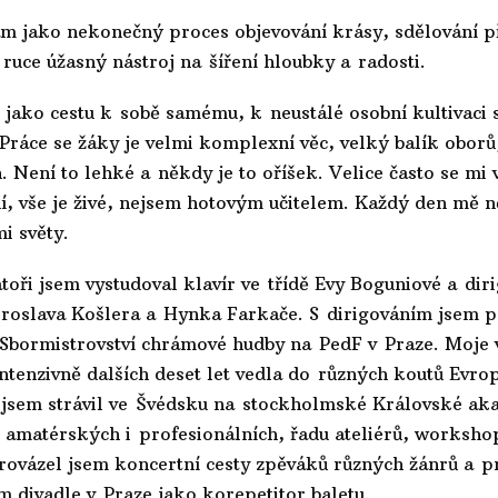
m jako nekonečný proces objevování krásy, sdělování pří
ruce úžasný nástroj na šíření hloubky a radosti.
 jako cestu k sobě samému, k neustálé osobní kultivaci
 Práce se žáky je velmi komplexní věc, velký balík oborů
 Není to lehké a někdy je to oříšek. Velice často se mi 
ní, vše je živé, nejsem hotovým učitelem. Každý den mě 
mi světy.
oři jsem vystudoval klavír ve třídě Evy Boguniové a diri
oslava Košlera a Hynka Farkače. S dirigováním jsem pa
Sbormistrovství chrámové hudby na PedF v Praze. Moje 
ntenzivně dalších deset let vedla do různých koutů Evrop
 jsem strávil ve Švédsku na stockholmské Královské ak
 amatérských i profesionálních, řadu ateliérů, worksho
ovázel jsem koncertní cesty zpěváků různých žánrů a p
 divadle v Praze jako korepetitor baletu.