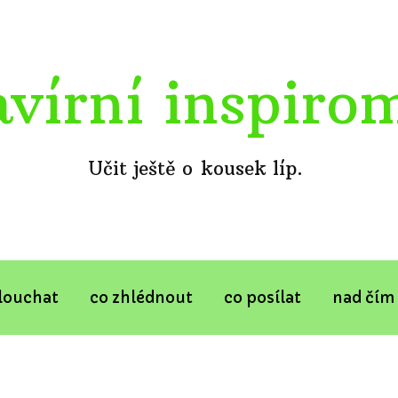
avírní inspiro
Učit ještě o kousek líp.
louchat
co zhlédnout
co posílat
nad čím