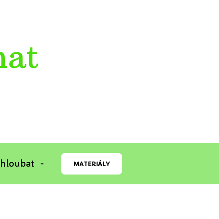
mat
 hloubat
MATERIÁLY