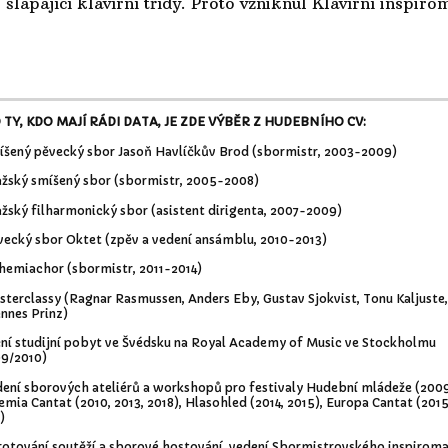
šlapající klavírní třídy. Proto vzniknul Klavírní inspir
 TY, KDO MAJÍ RÁDI DATA, JE ZDE VÝBĚR Z HUDEBNÍHO CV:
šený pěvecký sbor Jasoň Havlíčkův Brod (sbormistr, 2003-2009)
ažský smíšený sbor (sbormistr, 2005-2008)
ažský filharmonický sbor (asistent dirigenta, 2007-2009)
vecký sbor Oktet (zpěv a vedení ansámblu, 2010-2013)
hemiachor (sbormistr, 2011-2014)
sterclassy (Ragnar Rasmussen, Anders Eby, Gustav Sjokvist, Tonu Kaljuste,
nnes Prinz)
ční studijní pobyt ve Švédsku na Royal Academy of Music ve Stockholmu
9/2010)
dení sborových ateliérů a workshopů pro festivaly Hudební mládeže (2009
mia Cantat (2010, 2013, 2018), Hlasohled (2014, 2015), Europa Cantat (2015
)
rotování soutěží a sborové hostování, vedení Sbormistrovského inspirom