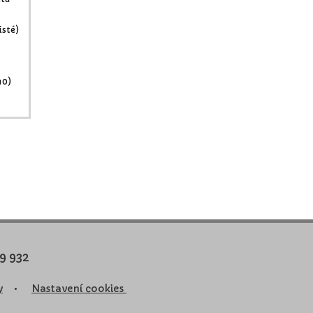
isté)
10)
39 932
y
•
Nastavení cookies