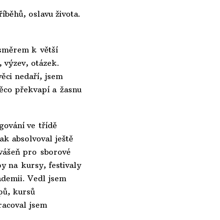
běhů, oslavu života.
 směrem k větší
, výzev, otázek.
věci nedaří, jsem
něco překvapí a žasnu
gování ve třídě
k absolvoval ještě
vášeň pro sborové
y na kursy, festivaly
ademii. Vedl jsem
pů, kursů
racoval jsem