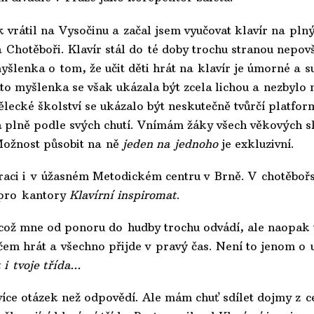
k vrátil na Vysočinu a začal jsem vyučovat klavír na pln
 Chotěboři. Klavír stál do té doby trochu stranou nepov
myšlenka o tom, že učit děti hrát na klavír je úmorné a
to myšlenka se však ukázala být zcela lichou a nezbylo m
lecké školství se ukázalo být neskutečně tvůrčí platfor
a plně podle svých chutí. Vnímám žáky všech věkových s
Možnost působit na ně
jeden na jednoho
je exkluzivní.
iraci i v úžasném Metodickém centru v Brně. V chotěbo
 pro kantory
Klavírní inspiromat
.
 což mne od ponoru do hudby trochu odvádí, ale naopak t
čem hrát a všechno přijde v pravý čas. Není to jenom o 
 i tvoje třída...
íce otázek než odpovědí. Ale mám chuť sdílet dojmy z ce