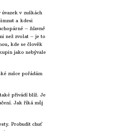
ý úvazek v zuškách
šimnut a kdesi
 suchopárné –
hlavně
i než zvolat – je to
mou, kde se člověk
kupin jako nebývale
řské zušce pořádám
aké přivádí blíž. Je
učení. Jak říká můj
sty. Probudit chuť