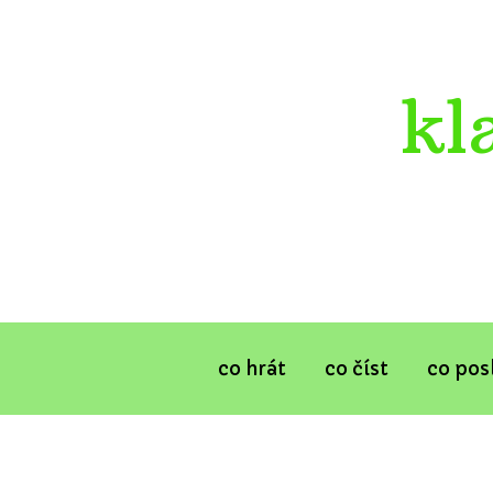
kl
co hrát
co číst
co pos