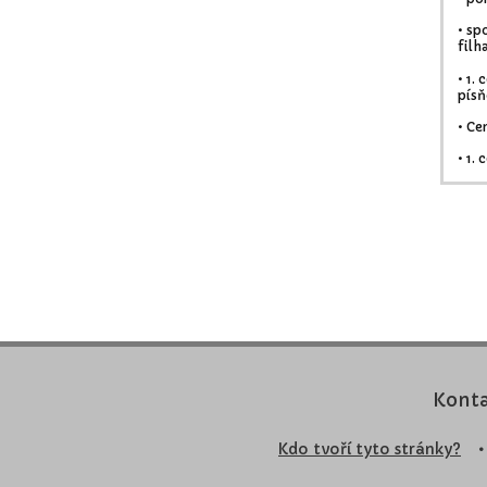
• sp
filh
• 1.
písň
• Ce
• 1.
Konta
Kdo tvoří tyto stránky?
•