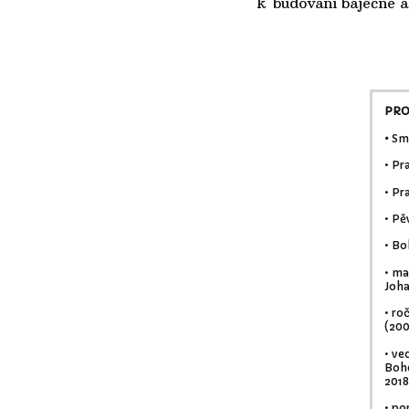
k budování báječné a 
PRO
•
Smí
• Pr
• Pr
• Pě
• Bo
• ma
Joha
• ro
(200
• ve
Bohe
2018
• po