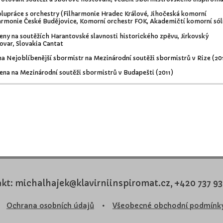
olupráce s orchestry (Filharmonie Hradec Králové, Jihočeská komorní
armonie České Budějovice, Komorní orchestr FOK, Akademičtí komorní sól
 ceny na soutěžích Harantovské slavnosti historického zpěvu, Jirkovský
ovar, Slovakia Cantat
na Nejoblíbenější sbormistr na Mezinárodní soutěži sbormistrů v Rize (20
 cena na Mezinárodní soutěži sbormistrů v Budapešti (2011)
kt: michalhajek@klavirniinspiromat.cz, +420 737 9
Ochrana osobních údajů
•
Všeobecné obchodní podmínk