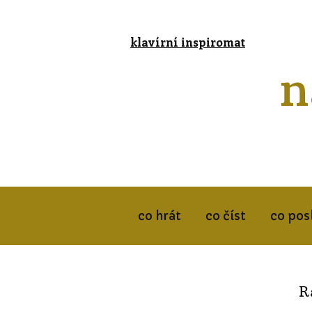
klavírní inspiromat
n
co hrát
co číst
co pos
R