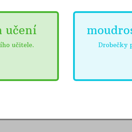
m učení
moudro
ího učitele.
Drobečky p