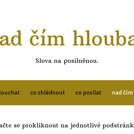
ad čím hloub
Slova na posilněnou.
louchat
co zhlédnout
co posílat
nad čím
ačte se prokliknout na jednotlivé podstránk