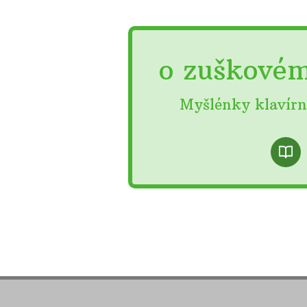
o zuškové
Myšlénky klavírn