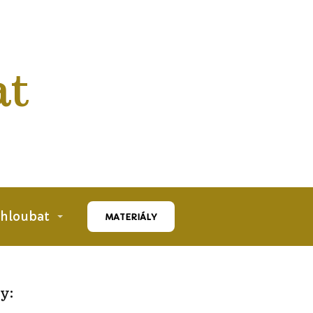
at
 hloubat
MATERIÁLY
y: