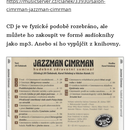
https://musicserver.cz/clanek/33930/salon-
cimrman-jazzman-cimrman
CD je ve fyzické podobě rozebráno, ale
můžete ho zakoupit ve formě audioknihy
jako mp3. Anebo si ho vypůjčit z knihovny.