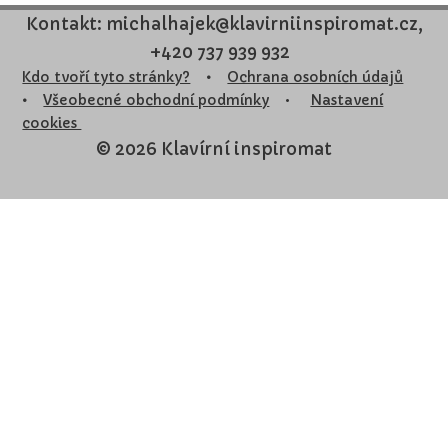
Kontakt: michalhajek@klavirniinspiromat.cz,
+420 737 939 932
Kdo tvoří tyto stránky?
•
Ochrana osobních údajů
•
Všeobecné obchodní podmínky
•
Nastavení
cookies
© 2026 Klavírní inspiromat