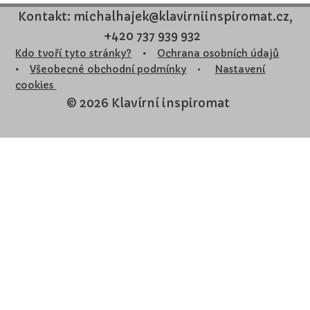
Kontakt: michalhajek@klavirniinspiromat.cz,
+420 737 939 932
Kdo tvoří tyto stránky?
•
Ochrana osobních údajů
•
Všeobecné obchodní podmínky
•
Nastavení
cookies
© 2026 Klavírní inspiromat