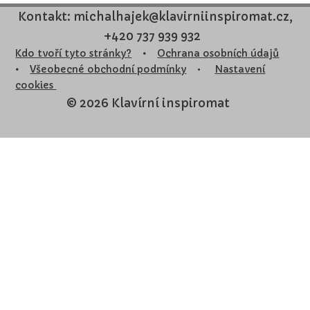
Kontakt: michalhajek@klavirniinspiromat.cz,
+420 737 939 932
Kdo tvoří tyto stránky?
•
Ochrana osobních údajů
•
Všeobecné obchodní podmínky
•
Nastavení
cookies
© 2026 Klavírní inspiromat