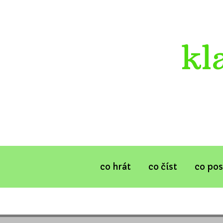
kl
co hrát
co číst
co po