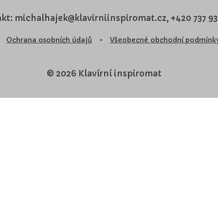
kt: michalhajek@klavirniinspiromat.cz, +420 737 9
Ochrana osobních údajů
•
Všeobecné obchodní podmínk
© 2026 Klavírní inspiromat