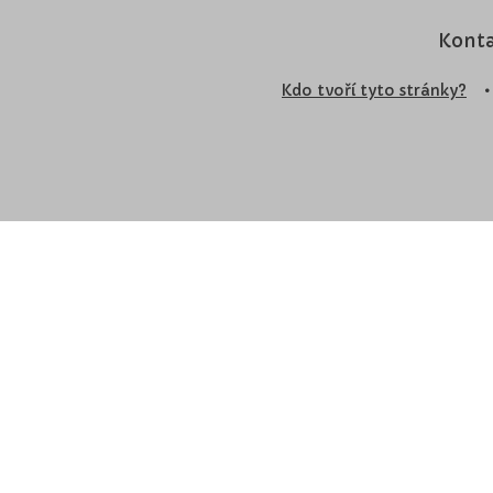
Konta
Kdo tvoří tyto stránky?
•