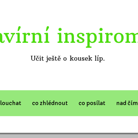
avírní inspiro
Učit ještě o kousek líp.
slouchat
co zhlédnout
co posílat
nad čím