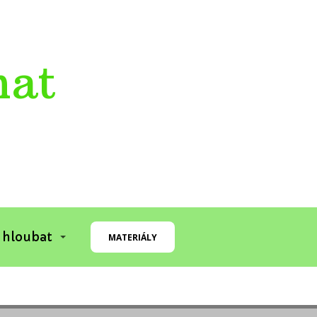
mat
 hloubat
MATERIÁLY