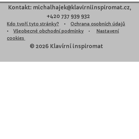
Kontakt: michalhajek@klavirniinspiromat.cz,
+420 737 939 932
Kdo tvoří tyto stránky?
•
Ochrana osobních údajů
•
Všeobecné obchodní podmínky
•
Nastavení
cookies
© 2026 Klavírní inspiromat