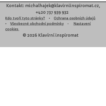
Kontakt: michalhajek@klavirniinspiromat.cz,
+420 737 939 932
Kdo tvoří tyto stránky?
•
Ochrana osobních údajů
•
Všeobecné obchodní podmínky
•
Nastavení
cookies
© 2026 Klavírní inspiromat