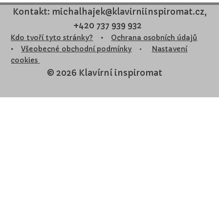
Kontakt: michalhajek@klavirniinspiromat.cz,
+420 737 939 932
Kdo tvoří tyto stránky?
•
Ochrana osobních údajů
•
Všeobecné obchodní podmínky
•
Nastavení
cookies
© 2026 Klavírní inspiromat