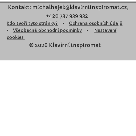
Kontakt: michalhajek@klavirniinspiromat.cz,
+420 737 939 932
Kdo tvoří tyto stránky?
•
Ochrana osobních údajů
•
Všeobecné obchodní podmínky
•
Nastavení
cookies
© 2026 Klavírní inspiromat