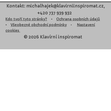
Kontakt: michalhajek@klavirniinspiromat.cz,
+420 737 939 932
Kdo tvoří tyto stránky?
•
Ochrana osobních údajů
•
Všeobecné obchodní podmínky
•
Nastavení
cookies
© 2026 Klavírní inspiromat