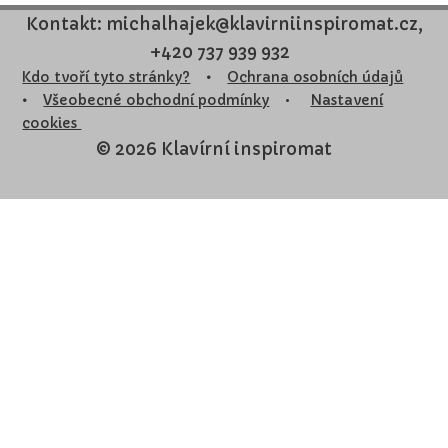
Kontakt: michalhajek@klavirniinspiromat.cz,
+420 737 939 932
Kdo tvoří tyto stránky?
•
Ochrana osobních údajů
•
Všeobecné obchodní podmínky
•
Nastavení
cookies
© 2026 Klavírní inspiromat