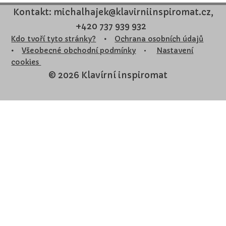
Kontakt: michalhajek@klavirniinspiromat.cz,
+420 737 939 932
Kdo tvoří tyto stránky?
•
Ochrana osobních údajů
•
Všeobecné obchodní podmínky
•
Nastavení
cookies
© 2026 Klavírní inspiromat