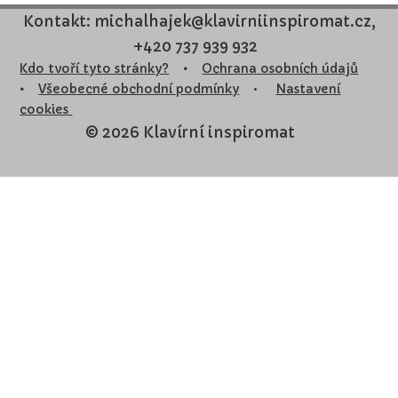
Kontakt: michalhajek@klavirniinspiromat.cz,
+420 737 939 932
Kdo tvoří tyto stránky?
•
Ochrana osobních údajů
•
Všeobecné obchodní podmínky
•
Nastavení
cookies
© 2026 Klavírní inspiromat