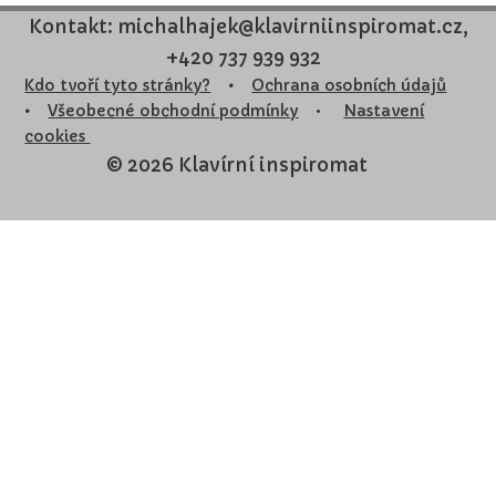
Kontakt: michalhajek@klavirniinspiromat.cz,
+420 737 939 932
Kdo tvoří tyto stránky?
•
Ochrana osobních údajů
•
Všeobecné obchodní podmínky
•
Nastavení
cookies
© 2026 Klavírní inspiromat