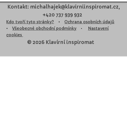
Kontakt: michalhajek@klavirniinspiromat.cz,
+420 737 939 932
Kdo tvoří tyto stránky?
•
Ochrana osobních údajů
•
Všeobecné obchodní podmínky
•
Nastavení
cookies
© 2026 Klavírní inspiromat