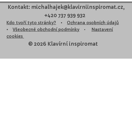
Kontakt: michalhajek@klavirniinspiromat.cz,
+420 737 939 932
Kdo tvoří tyto stránky?
•
Ochrana osobních údajů
•
Všeobecné obchodní podmínky
•
Nastavení
cookies
© 2026 Klavírní inspiromat