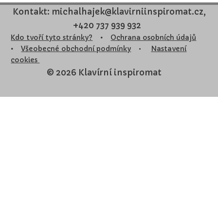
Kontakt: michalhajek@klavirniinspiromat.cz,
+420 737 939 932
Kdo tvoří tyto stránky?
•
Ochrana osobních údajů
•
Všeobecné obchodní podmínky
•
Nastavení
cookies
© 2026 Klavírní inspiromat