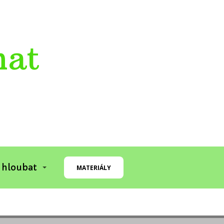
mat
 hloubat
MATERIÁLY