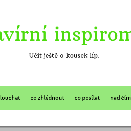
avírní inspiro
Učit ještě o kousek líp.
slouchat
co zhlédnout
co posílat
nad čím