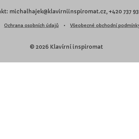
kt: michalhajek@klavirniinspiromat.cz, +420 737 9
Ochrana osobních údajů
•
Všeobecné obchodní podmínk
© 2026 Klavírní inspiromat