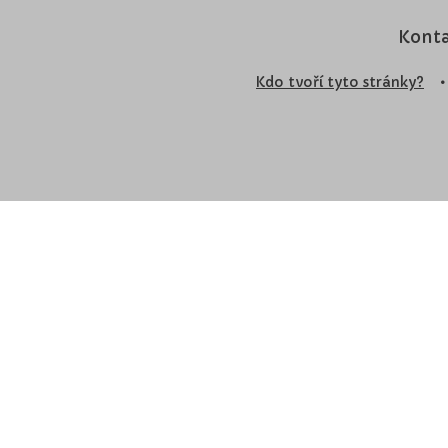
Konta
Kdo tvoří tyto stránky?
•