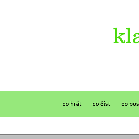
kl
co hrát
co číst
co po