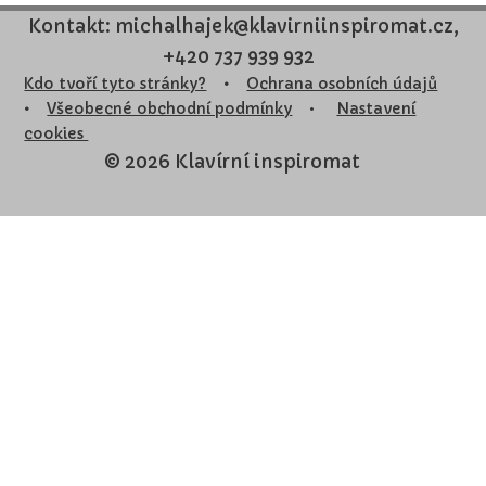
Kontakt: michalhajek@klavirniinspiromat.cz,
+420 737 939 932
Kdo tvoří tyto stránky?
•
Ochrana osobních údajů
•
Všeobecné obchodní podmínky
•
Nastavení
cookies
© 2026 Klavírní inspiromat