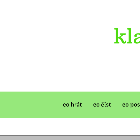
kl
co hrát
co číst
co po