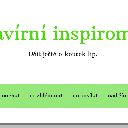
avírní inspiro
Učit ještě o kousek líp.
slouchat
co zhlédnout
co posílat
nad čím