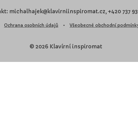
kt: michalhajek@klavirniinspiromat.cz, +420 737 9
Ochrana osobních údajů
•
Všeobecné obchodní podmínk
© 2026 Klavírní inspiromat