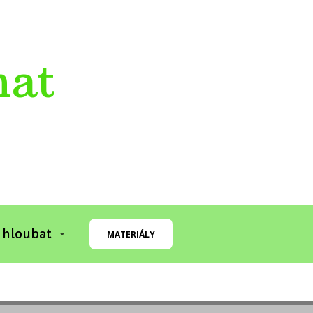
mat
 hloubat
MATERIÁLY