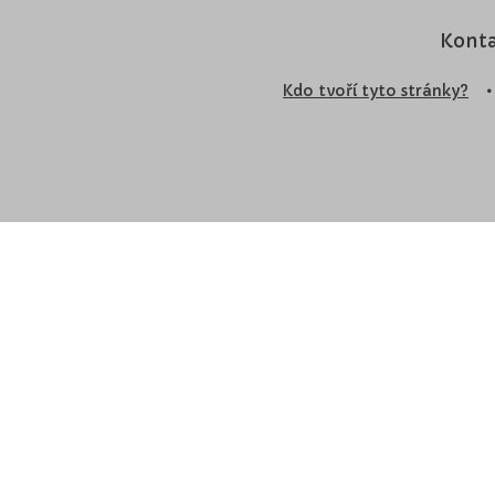
Konta
Kdo tvoří tyto stránky?
•