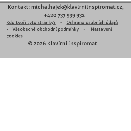
Kontakt: michalhajek@klavirniinspiromat.cz,
+420 737 939 932
Kdo tvoří tyto stránky?
•
Ochrana osobních údajů
•
Všeobecné obchodní podmínky
•
Nastavení
cookies
© 2026 Klavírní inspiromat