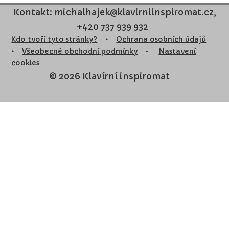
Kontakt: michalhajek@klavirniinspiromat.cz,
+420 737 939 932
Kdo tvoří tyto stránky?
•
Ochrana osobních údajů
•
Všeobecné obchodní podmínky
•
Nastavení
cookies
© 2026 Klavírní inspiromat