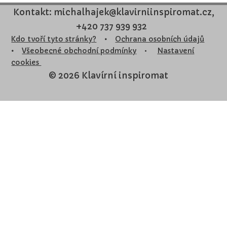
Kontakt: michalhajek@klavirniinspiromat.cz,
+420 737 939 932
Kdo tvoří tyto stránky?
•
Ochrana osobních údajů
•
Všeobecné obchodní podmínky
•
Nastavení
cookies
© 2026 Klavírní inspiromat