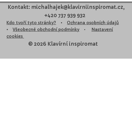
Kontakt: michalhajek@klavirniinspiromat.cz,
+420 737 939 932
Kdo tvoří tyto stránky?
•
Ochrana osobních údajů
•
Všeobecné obchodní podmínky
•
Nastavení
cookies
© 2026 Klavírní inspiromat