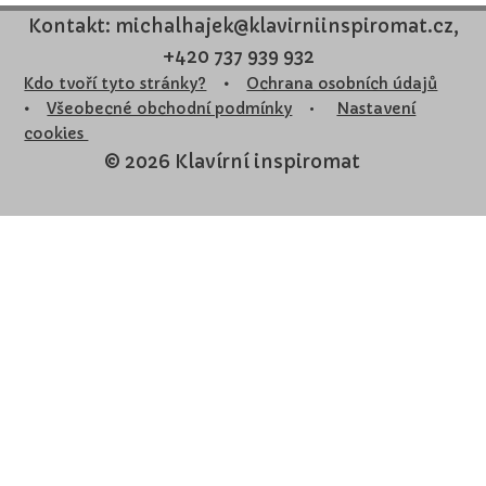
Kontakt: michalhajek@klavirniinspiromat.cz,
+420 737 939 932
Kdo tvoří tyto stránky?
•
Ochrana osobních údajů
•
Všeobecné obchodní podmínky
•
Nastavení
cookies
© 2026 Klavírní inspiromat