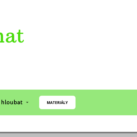
mat
 hloubat
MATERIÁLY