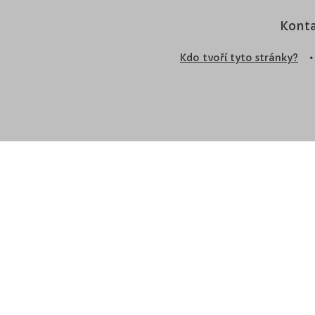
Konta
Kdo tvoří tyto stránky?
•