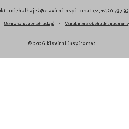
kt: michalhajek@klavirniinspiromat.cz, +420 737 9
Ochrana osobních údajů
•
Všeobecné obchodní podmínk
© 2026 Klavírní inspiromat