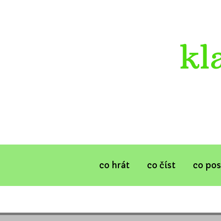
kl
co hrát
co číst
co po