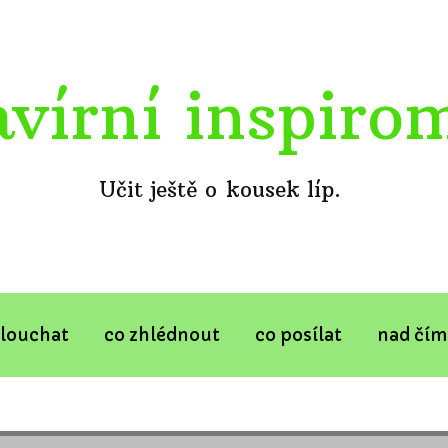
avírní inspiro
Učit ještě o kousek líp.
slouchat
co zhlédnout
co posílat
nad čím