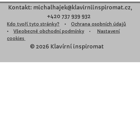
Kontakt: michalhajek@klavirniinspiromat.cz,
+420 737 939 932
Kdo tvoří tyto stránky?
•
Ochrana osobních údajů
•
Všeobecné obchodní podmínky
•
Nastavení
cookies
© 2026 Klavírní inspiromat