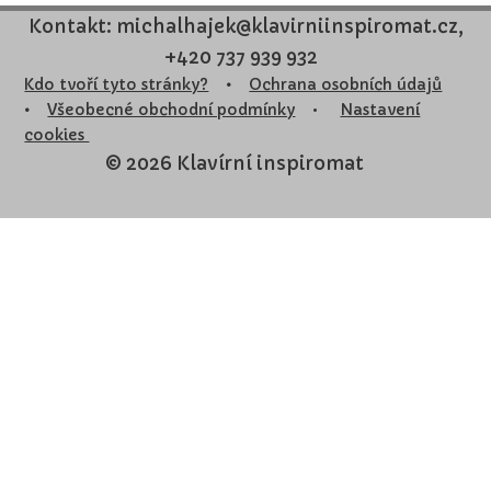
Kontakt: michalhajek@klavirniinspiromat.cz,
+420 737 939 932
Kdo tvoří tyto stránky?
•
Ochrana osobních údajů
•
Všeobecné obchodní podmínky
•
Nastavení
cookies
© 2026 Klavírní inspiromat