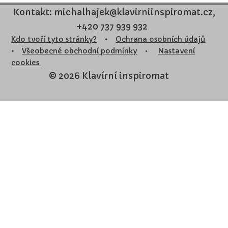
Kontakt: michalhajek@klavirniinspiromat.cz,
+420 737 939 932
Kdo tvoří tyto stránky?
•
Ochrana osobních údajů
•
Všeobecné obchodní podmínky
•
Nastavení
cookies
© 2026 Klavírní inspiromat