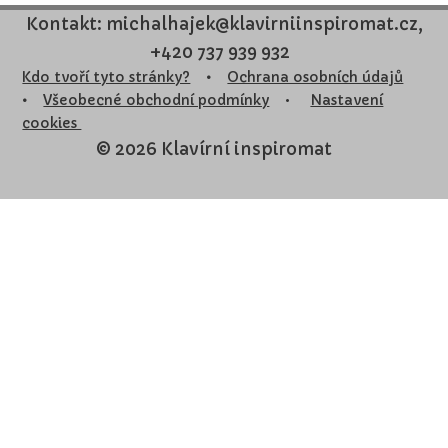
Kontakt: michalhajek@klavirniinspiromat.cz,
+420 737 939 932
Kdo tvoří tyto stránky?
•
Ochrana osobních údajů
•
Všeobecné obchodní podmínky
•
Nastavení
cookies
© 2026 Klavírní inspiromat