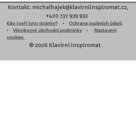
Kontakt: michalhajek@klavirniinspiromat.cz,
+420 737 939 932
Kdo tvoří tyto stránky?
•
Ochrana osobních údajů
•
Všeobecné obchodní podmínky
•
Nastavení
cookies
© 2026 Klavírní inspiromat