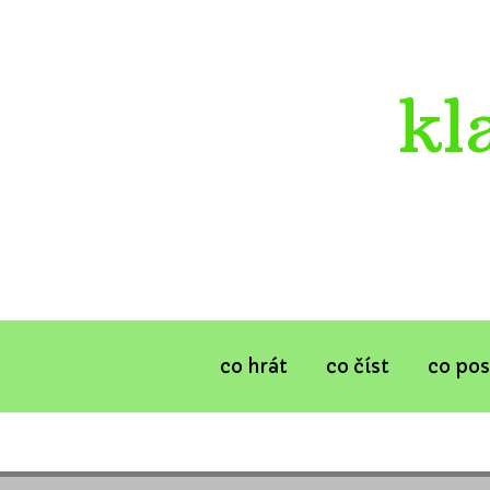
kl
co hrát
co číst
co po