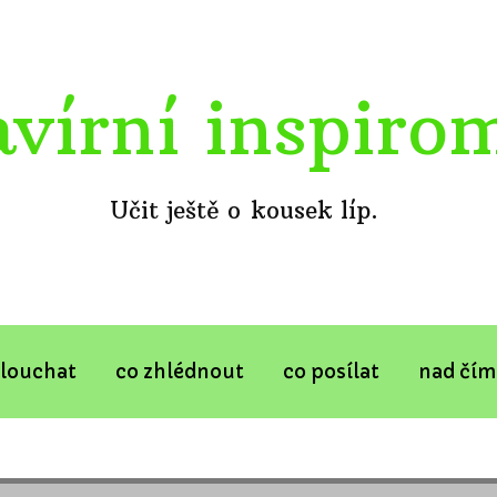
avírní inspiro
Učit ještě o kousek líp.
slouchat
co zhlédnout
co posílat
nad čím