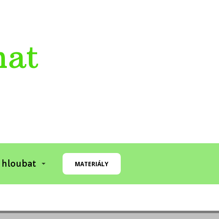
mat
 hloubat
MATERIÁLY