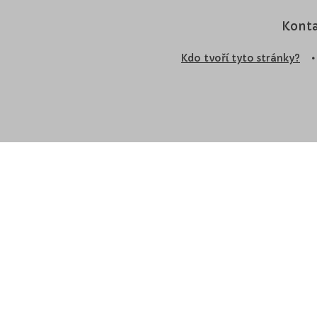
Konta
Kdo tvoří tyto stránky?
•