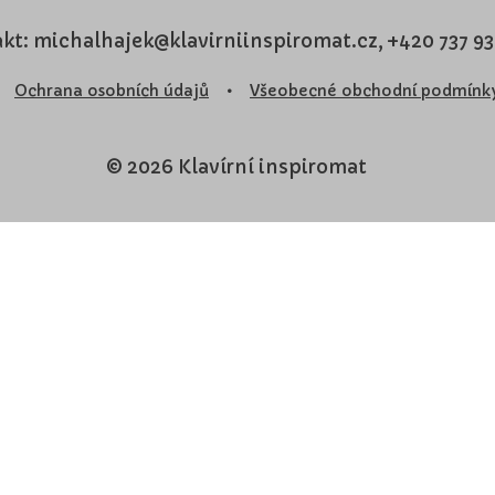
kt: michalhajek@klavirniinspiromat.cz, +420 737 9
Ochrana osobních údajů
•
Všeobecné obchodní podmínk
© 2026 Klavírní inspiromat