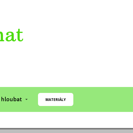
mat
 hloubat
MATERIÁLY