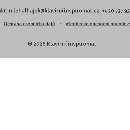
kt: michalhajek@klavirniinspiromat.cz, +420 737 9
Ochrana osobních údajů
•
Všeobecné obchodní podmínk
© 2026 Klavírní inspiromat