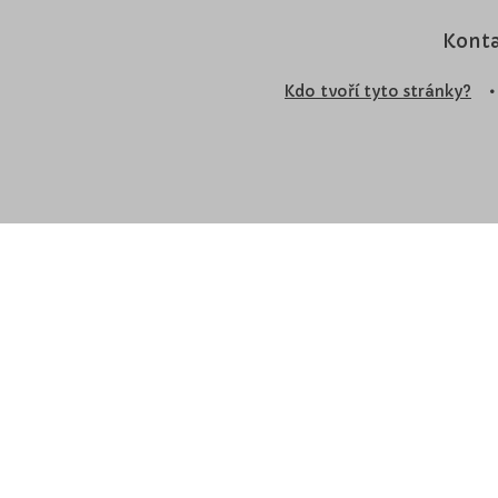
Konta
Kdo tvoří tyto stránky?
•