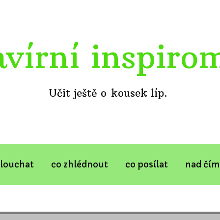
avírní inspiro
Učit ještě o kousek líp.
slouchat
co zhlédnout
co posílat
nad čím