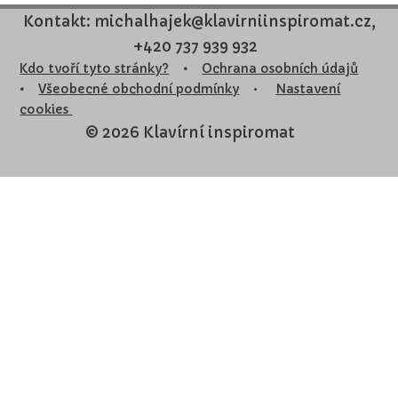
Kontakt: michalhajek@klavirniinspiromat.cz,
+420 737 939 932
Kdo tvoří tyto stránky?
•
Ochrana osobních údajů
•
Všeobecné obchodní podmínky
•
Nastavení
cookies
© 2026 Klavírní inspiromat