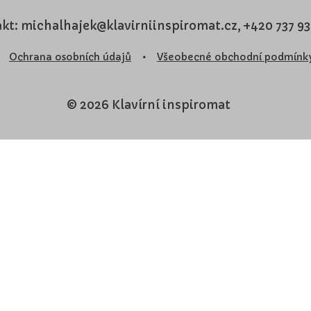
kt: michalhajek@klavirniinspiromat.cz, +420 737 9
Ochrana osobních údajů
•
Všeobecné obchodní podmínk
© 2026 Klavírní inspiromat