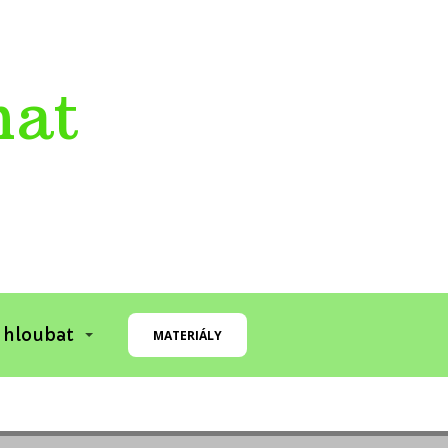
mat
 hloubat
MATERIÁLY