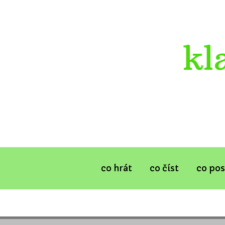
kl
co hrát
co číst
co po