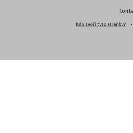
Konta
Kdo tvoří tyto stránky?
•