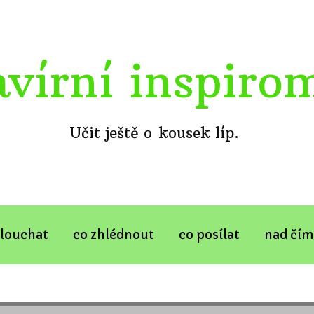
avírní inspiro
Učit ještě o kousek líp.
slouchat
co zhlédnout
co posílat
nad čím