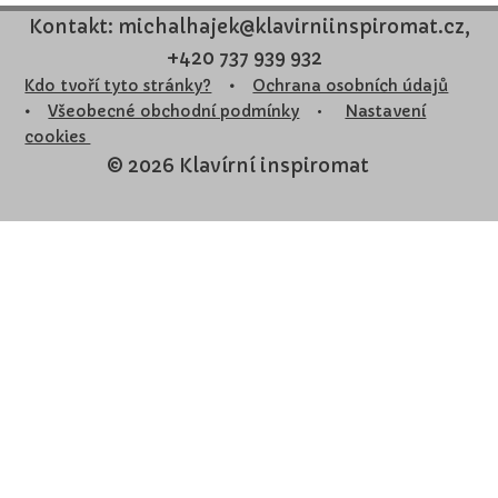
Kontakt: michalhajek@klavirniinspiromat.cz,
+420 737 939 932
Kdo tvoří tyto stránky?
•
Ochrana osobních údajů
•
Všeobecné obchodní podmínky
•
Nastavení
cookies
© 2026 Klavírní inspiromat