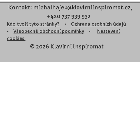
Kontakt: michalhajek@klavirniinspiromat.cz,
+420 737 939 932
Kdo tvoří tyto stránky?
•
Ochrana osobních údajů
•
Všeobecné obchodní podmínky
•
Nastavení
cookies
© 2026 Klavírní inspiromat