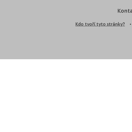
Konta
Kdo tvoří tyto stránky?
•