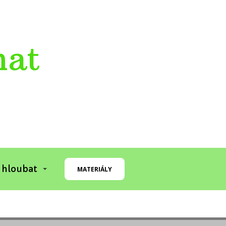
mat
 hloubat
MATERIÁLY