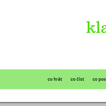
kl
co hrát
co číst
co po