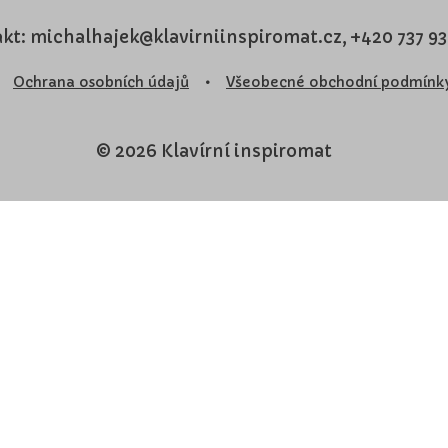
kt: michalhajek@klavirniinspiromat.cz, +420 737 9
Ochrana osobních údajů
•
Všeobecné obchodní podmínk
© 2026 Klavírní inspiromat