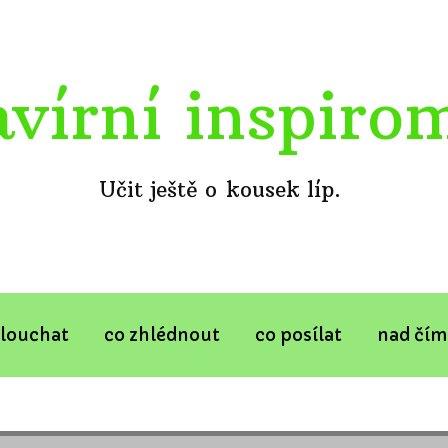
avírní inspiro
Učit ještě o kousek líp.
slouchat
co zhlédnout
co posílat
nad čím