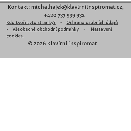
Kontakt: michalhajek@klavirniinspiromat.cz,
+420 737 939 932
Kdo tvoří tyto stránky?
•
Ochrana osobních údajů
•
Všeobecné obchodní podmínky
•
Nastavení
cookies
© 2026 Klavírní inspiromat