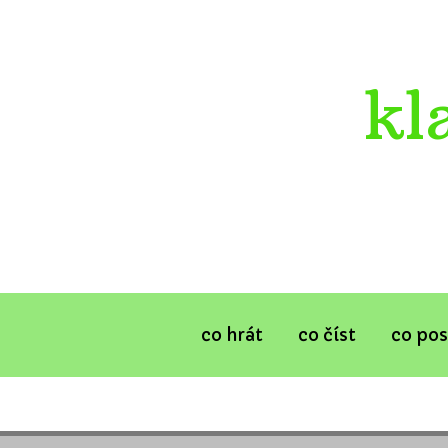
kl
co hrát
co číst
co po