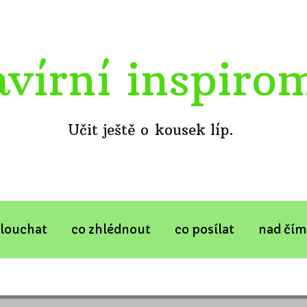
avírní inspiro
Učit ještě o kousek líp.
slouchat
co zhlédnout
co posílat
nad čím