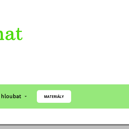
mat
 hloubat
MATERIÁLY