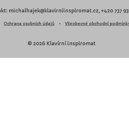
kt: michalhajek@klavirniinspiromat.cz, +420 737 9
Ochrana osobních údajů
•
Všeobecné obchodní podmínk
© 2026 Klavírní inspiromat