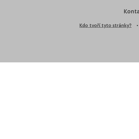
Konta
Kdo tvoří tyto stránky?
•