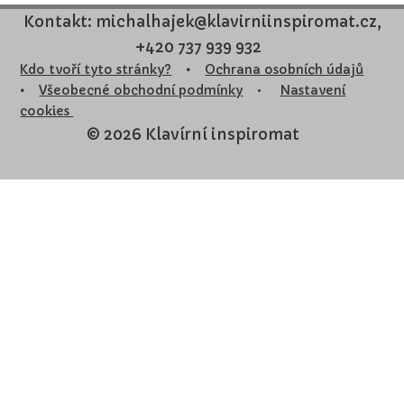
Kontakt: michalhajek@klavirniinspiromat.cz,
+420 737 939 932
Kdo tvoří tyto stránky?
•
Ochrana osobních údajů
•
Všeobecné obchodní podmínky
•
Nastavení
cookies
© 2026 Klavírní inspiromat