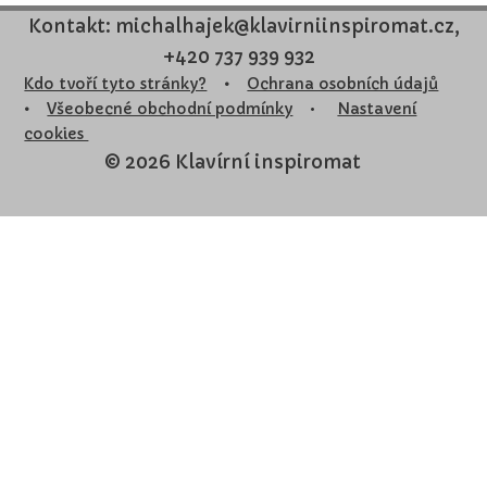
Kontakt: michalhajek@klavirniinspiromat.cz,
+420 737 939 932
Kdo tvoří tyto stránky?
•
Ochrana osobních údajů
•
Všeobecné obchodní podmínky
•
Nastavení
cookies
© 2026 Klavírní inspiromat