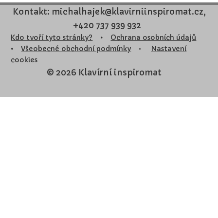
Kontakt: michalhajek@klavirniinspiromat.cz,
+420 737 939 932
Kdo tvoří tyto stránky?
•
Ochrana osobních údajů
•
Všeobecné obchodní podmínky
•
Nastavení
cookies
© 2026 Klavírní inspiromat