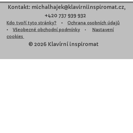
Kontakt: michalhajek@klavirniinspiromat.cz,
+420 737 939 932
Kdo tvoří tyto stránky?
•
Ochrana osobních údajů
•
Všeobecné obchodní podmínky
•
Nastavení
cookies
© 2026 Klavírní inspiromat